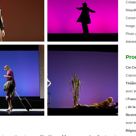
Créati
Maquill
Constr
Image p
Photo a
Admini
Pro
Cie Ce
Coprod
Théâtr
avec l
/ Fran
; de l
Illust
avec l
Région