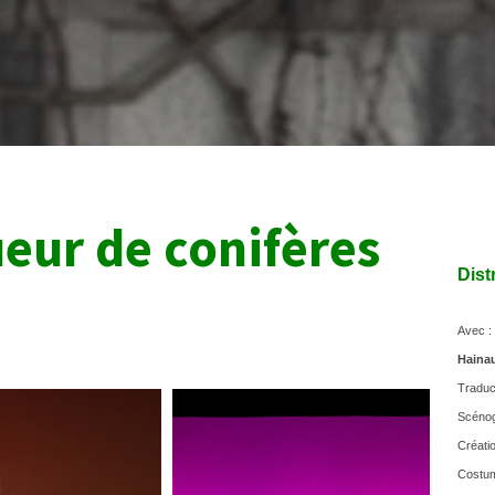
ueur de conifères
Dist
Avec :
Hainau
Traduc
Scénog
Créati
Costu