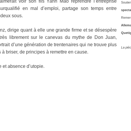
aimerait voir son fils Yann Mao reprendre l’entreprise
Soutien
t surqualifié en mal d’emploi, partage son temps entre
specta
 deux sous.
Remer
Allema
ranz, dirige quant à elle une grande firme et se désespère
Quetig
très librement sur le canevas du mythe de Don Juan,
rait d’une génération de trentenaires qui ne trouve plus
La pièc
 à briser, de principes à remettre en cause.
e et absence d’utopie.