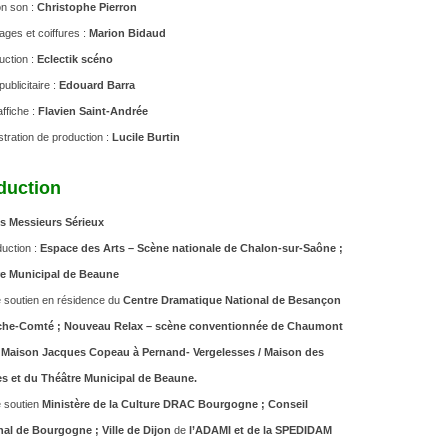
on son :
Christophe Pierron
ages et coiffures :
Marion Bidaud
uction :
Eclectik scéno
ublicitaire :
Edouard Barra
ffiche :
Flavien Saint-Andrée
stration de production :
Lucile Burtin
duction
s Messieurs Sérieux
uction :
Espace des Arts – Scène nationale de Chalon-sur-Saône ;
e Municipal de Beaune
e soutien en résidence du
Centre Dramatique National de Besançon
che-Comté ;
Nouveau Relax – scène conventionnée de Chaumont
a Maison Jacques Copeau à Pernand- Vergelesses / Maison des
res et du Théâtre Municipal de Beaune.
e soutien
Ministère de la Culture DRAC Bourgogne ; Conseil
al de Bourgogne ; Ville de Dijon
de
l’ADAMI et de la SPEDIDAM