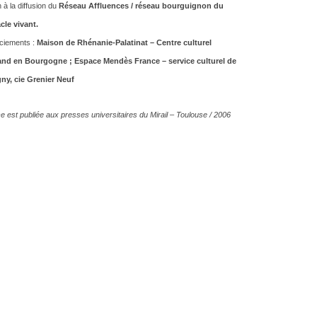
 à la diffusion du
Réseau Affluences / réseau bourguignon du
cle vivant.
ciements :
Maison de Rhénanie-Palatinat – Centre culturel
nd en Bourgogne ; Espace Mendès France – service culturel de
ny, cie Grenier Neuf
e est publiée aux presses universitaires du Mirail – Toulouse / 2006