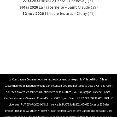
27 février 2026
Le Cèdre – Chenôve / (21)
9 Mai 2026
La Fraternelle – Saint Claude (39)
12 nov 2026
Théâtre les arts – Cluny (71)
La Compagnie Ces messieurs sérieux est conventionnée par la Ville de Dijon. Elle est
subventionnée au fonctionnement par le Conseil Départemental de la Cote d'Or ; elle reçoit
pour ces projets les soutiens du Ministère de la Culture DRAC Bourgogne Franche-Comté -
Cie Ces Messieurs Sérieux - 41 rue d'York - 21000 Dijon - Siret : 508 821 931 000 39 APE : 9001 - Z
- Licences : PLATESV-R-2021-004619 (licence 2) ,PLATESV-R-2021-004620 (licence 3) © des
photos : Roxanne Gauthier ;Vincent Arbelet ; Muriel Carpentier ; Christophe Boisson ; Olga